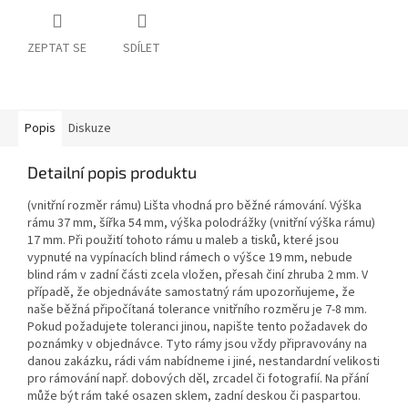
ZEPTAT SE
SDÍLET
Popis
Diskuze
Detailní popis produktu
(vnitřní rozměr rámu) Lišta vhodná pro běžné rámování. Výška
rámu 37 mm, šířka 54 mm, výška polodrážky (vnitřní výška rámu)
17 mm. Při použití tohoto rámu u maleb a tisků, které jsou
vypnuté na vypínacích blind rámech o výšce 19 mm, nebude
blind rám v zadní části zcela vložen, přesah činí zhruba 2 mm. V
případě, že objednáváte samostatný rám upozorňujeme, že
naše běžná připočítaná tolerance vnitřního rozměru je 7-8 mm.
Pokud požadujete toleranci jinou, napište tento požadavek do
poznámky v objednávce. Tyto rámy jsou vždy připravovány na
danou zakázku, rádi vám nabídneme i jiné, nestandardní velikosti
pro rámování např. dobových děl, zrcadel či fotografií. Na přání
může být rám také osazen sklem, zadní deskou či paspartou.