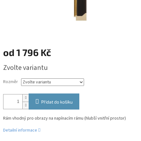
od
1 796 Kč
Měrná
Zvolte variantu
cena:
Rozměr
Přidat do košíku
Rám vhodný pro obrazy na napínacím rámu (hlubší vnitřní prostor)
Detailní informace