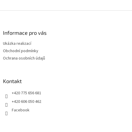
Z
á
p
a
Informace pro vás
t
Ukázka realizací
í
Obchodní podmínky
Ochrana osobních údajů
Kontakt
+420 775 656 681
+420 606 050 462
Facebook