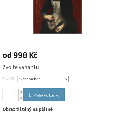
od
998 Kč
Měrná
Zvolte variantu
cena:
Rozměr
Přidat do košíku
Obraz tištěný na plátně