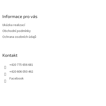
Z
á
p
a
Informace pro vás
t
Ukázka realizací
í
Obchodní podmínky
Ochrana osobních údajů
Kontakt
+420 775 656 681
+420 606 050 462
Facebook