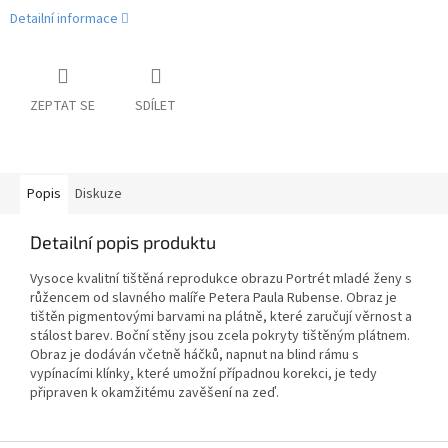
Detailní informace
ZEPTAT SE
SDÍLET
Popis
Diskuze
Detailní popis produktu
Vysoce kvalitní tištěná reprodukce obrazu Portrét mladé ženy s
růžencem od slavného malíře Petera Paula Rubense. Obraz je
tištěn pigmentovými barvami na plátně, které zaručují věrnost a
stálost barev. Boční stěny jsou zcela pokryty tištěným plátnem.
Obraz je dodáván včetně háčků, napnut na blind rámu s
vypínacími klínky, které umožní případnou korekci, je tedy
připraven k okamžitému zavěšení na zeď.