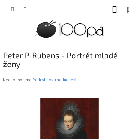
Přejít
NÁKUP
na
obsah
KOŠÍK
Peter P. Rubens - Portrét mladé
ženy
Průměrné
Neohodnoceno
Podrobnosti hodnocení
hodnocení
produktu
je
0,0
z
5
hvězdiček.