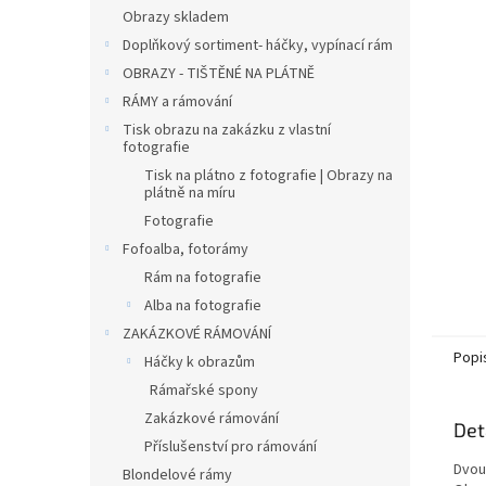
n
Obrazy skladem
e
Doplňkový sortiment- háčky, vypínací rám
l
OBRAZY - TIŠTĚNÉ NA PLÁTNĚ
RÁMY a rámování
Tisk obrazu na zakázku z vlastní
fotografie
Tisk na plátno z fotografie | Obrazy na
plátně na míru
Fotografie
Fofoalba, fotorámy
Rám na fotografie
Alba na fotografie
ZAKÁZKOVÉ RÁMOVÁNÍ
Popi
Háčky k obrazům
Rámařské spony
Zakázkové rámování
Det
Příslušenství pro rámování
Dvou
Blondelové rámy