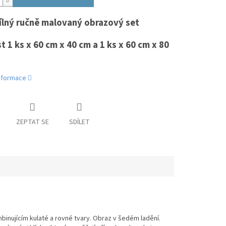
lný ručně malovaný obrazový set
t 1 ks x 60 cm x 40 cm a 1 ks x 60 cm x 80
informace
ZEPTAT SE
SDÍLET
inujícím kulaté a rovné tvary. Obraz v šedém ladění.