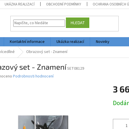
UKÁZKA REALIZACÍ
OBCHODNÍ PODMÍNKY
OCHRANA OSOBNÍCH 
HLEDAT
Kontaktní informace
Ukázka realizací
Novinky
vícedílné
Obrazový set - Znamení
azový set - Znamení
SET08129
né
noceno
Podrobnosti hodnocení
ní
3 6
u
Měrná
Dodán
cena:
ek.