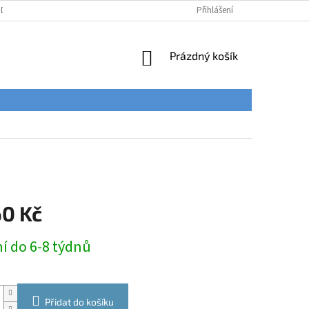
ÚDAJŮ
Přihlášení
NÁKUPNÍ
Prázdný košík
KOŠÍK
60 Kč
í do 6-8 týdnů
Přidat do košíku