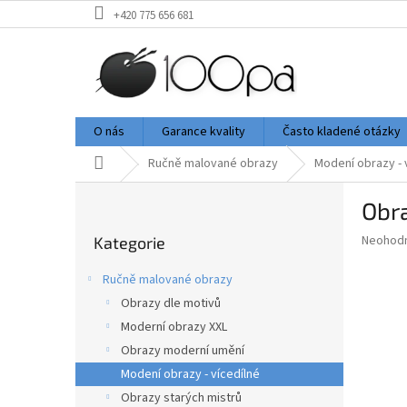
Přejít
+420 775 656 681
na
obsah
O nás
Garance kvality
Často kladené otázky
Domů
Ručně malované obrazy
Modení obrazy - 
P
Obr
o
Přeskočit
s
Průměr
Neohod
Kategorie
kategorie
t
hodnoce
r
produkt
Ručně malované obrazy
a
je
Obrazy dle motivů
0,0
n
z
Moderní obrazy XXL
n
5
í
Obrazy moderní umění
hvězdič
p
Modení obrazy - vícedílné
a
Obrazy starých mistrů