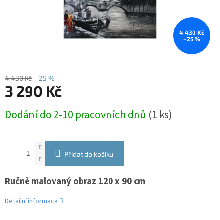
4 430 Kč
–25 %
4 430 Kč
–25 %
3 290 Kč
Měrná
Dodání do 2-10 pracovních dnů
(1 ks)
cena:
Přidat do košíku
Ručně malovaný obraz 120 x 90 cm
Detailní informace