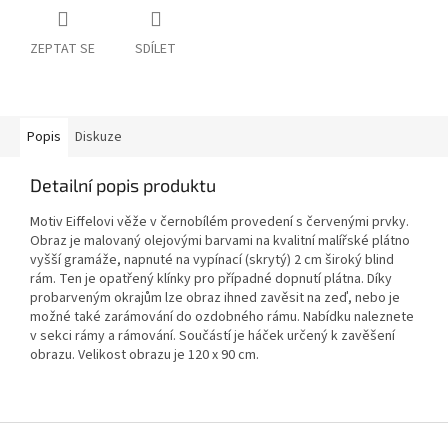
ZEPTAT SE
SDÍLET
Popis
Diskuze
Detailní popis produktu
Motiv Eiffelovi věže v černobílém provedení s červenými prvky.
Obraz je malovaný olejovými barvami na kvalitní malířské plátno
vyšší gramáže, napnuté na vypínací (skrytý) 2 cm široký blind
rám. Ten je opatřený klínky pro případné dopnutí plátna. Díky
probarveným okrajům lze obraz ihned zavěsit na zeď, nebo je
možné také zarámování do ozdobného rámu. Nabídku naleznete
v sekci rámy a rámování. Součástí je háček určený k zavěšení
obrazu. Velikost obrazu je 120 x 90 cm.
Z