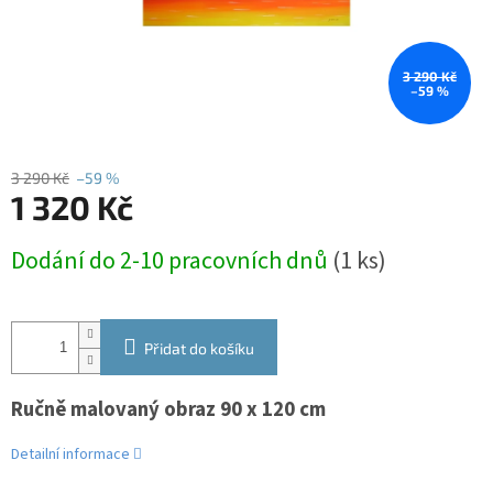
3 290 Kč
–59 %
3 290 Kč
–59 %
1 320 Kč
Měrná
Dodání do 2-10 pracovních dnů
(1 ks)
cena:
Přidat do košíku
Ručně malovaný obraz 90 x 120 cm
Detailní informace