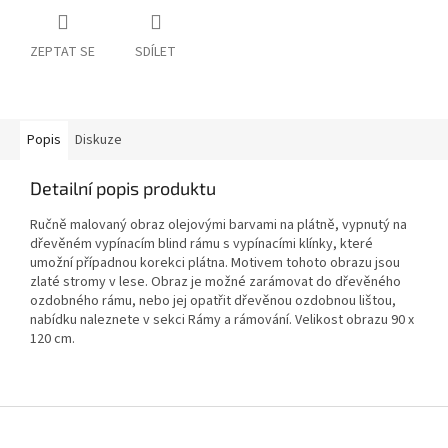
ZEPTAT SE
SDÍLET
Popis
Diskuze
Detailní popis produktu
Ručně malovaný obraz olejovými barvami na plátně, vypnutý na
dřevěném vypínacím blind rámu s vypínacími klínky, které
umožní případnou korekci plátna. Motivem tohoto obrazu jsou
zlaté stromy v lese. Obraz je možné zarámovat do dřevěného
ozdobného rámu, nebo jej opatřit dřevěnou ozdobnou lištou,
nabídku naleznete v sekci Rámy a rámování.
Velikost obrazu 90 x
120 cm.
Z
á