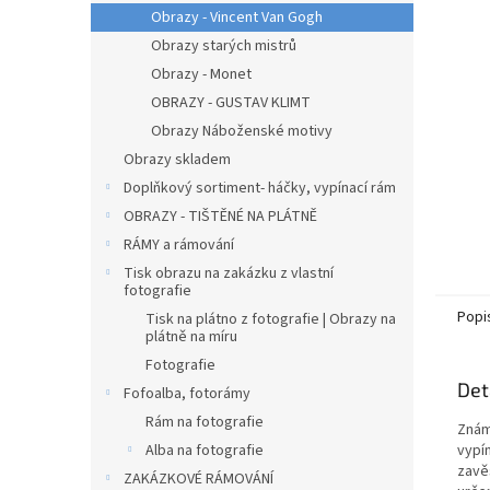
n
Obrazy - Vincent Van Gogh
e
Obrazy starých mistrů
l
Obrazy - Monet
OBRAZY - GUSTAV KLIMT
Obrazy Náboženské motivy
Obrazy skladem
Doplňkový sortiment- háčky, vypínací rám
OBRAZY - TIŠTĚNÉ NA PLÁTNĚ
RÁMY a rámování
Tisk obrazu na zakázku z vlastní
fotografie
Popi
Tisk na plátno z fotografie | Obrazy na
plátně na míru
Fotografie
Det
Fofoalba, fotorámy
Rám na fotografie
Znám
Alba na fotografie
vypín
zavě
ZAKÁZKOVÉ RÁMOVÁNÍ