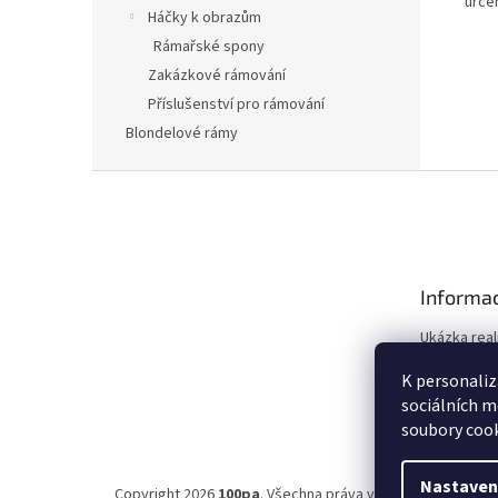
urče
Háčky k obrazům
Rámařské spony
Zakázkové rámování
Příslušenství pro rámování
Blondelové rámy
Z
á
p
a
t
Informac
í
Ukázka real
Obchodní 
K personaliz
Ochrana os
sociálních m
soubory cook
Nastaven
Copyright 2026
100pa
. Všechna práva vyhrazena.
Upravit 