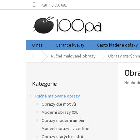
Přejít
+420 775 656 681
na
obsah
O nás
Garance kvality
Často kladené otázky
Domů
Ručně malované obrazy
Obrazy starých m
P
Obra
o
Přeskočit
s
Průměr
Neohod
Kategorie
kategorie
t
hodnoce
r
produkt
Ručně malované obrazy
a
je
Obrazy dle motivů
0,0
n
z
Moderní obrazy XXL
n
5
í
Obrazy moderní umění
hvězdič
p
Modení obrazy - vícedílné
a
Obrazy starých mistrů