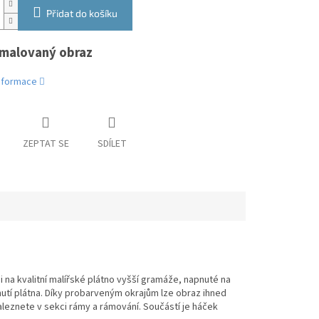
Přidat do košíku
malovaný obraz
informace
ZEPTAT SE
SDÍLET
na kvalitní malířské plátno vyšší gramáže, napnuté na
pnutí plátna. Díky probarveným okrajům lze obraz ihned
eznete v sekci rámy a rámování. Součástí je háček