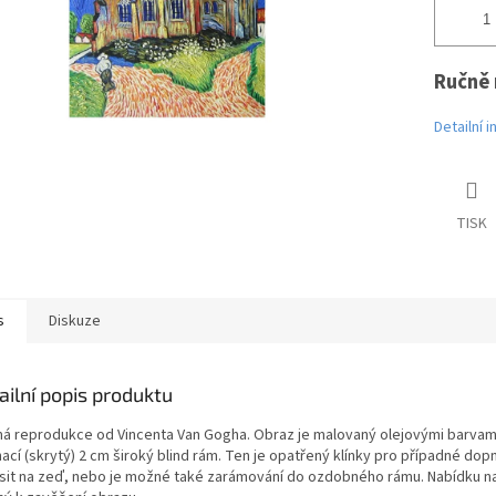
Ručně 
Detailní 
TISK
s
Diskuze
ailní popis produktu
á reprodukce od Vincenta Van Gogha. Obraz je malovaný olejovými barvami 
ací (skrytý) 2 cm široký blind rám. Ten je opatřený klínky pro případné do
sit na zeď, nebo je možné také zarámování do ozdobného rámu. Nabídku nal