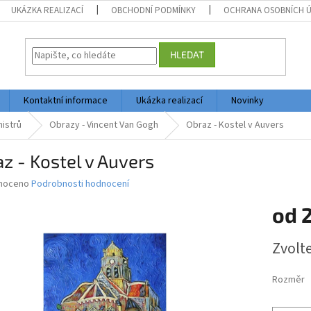
UKÁZKA REALIZACÍ
OBCHODNÍ PODMÍNKY
OCHRANA OSOBNÍCH 
HLEDAT
Kontaktní informace
Ukázka realizací
Novinky
istrů
Obrazy - Vincent Van Gogh
Obraz - Kostel v Auvers
z - Kostel v Auvers
né
noceno
Podrobnosti hodnocení
ní
od
2
u
Měrná
Zvolt
cena:
ek.
Rozměr