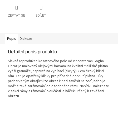
ZEPTAT SE
SDÍLET
Popis
Diskuze
Detailní popis produktu
Slavná reprodukce kosatcového pole od Vincenta Van Gogha.
Obraz je malovaný olejovými barvami na kvalitní malířské plátno
vyšší gramáže, napnuté na vypínací (skrytý) 2 cm široký blind
rám. Ten je opatřený klínky pro případné dopnutí plátna. Díky
probarveným okrajům lze obraz ihned zavěsit na zeď, nebo je
možné také zarámování do ozdobného rámu. Nabídku naleznete
v sekci rámy a rámování. Součástí je háček určený k zavěšení
obrazu.
Z
á