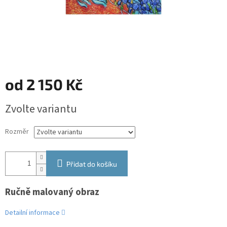
od
2 150 Kč
Měrná
Zvolte variantu
cena:
Rozměr
Přidat do košíku
Ručně malovaný obraz
Detailní informace