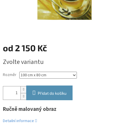
od
2 150 Kč
Měrná
Zvolte variantu
cena:
Rozměr
Přidat do košíku
Ručně malovaný obraz
Detailní informace