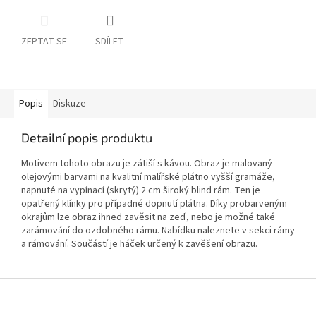
ZEPTAT SE
SDÍLET
Popis
Diskuze
Detailní popis produktu
Motivem tohoto obrazu je zátiší s kávou. Obraz je malovaný
olejovými barvami na kvalitní malířské plátno vyšší gramáže,
napnuté na vypínací (skrytý) 2 cm široký blind rám. Ten je
opatřený klínky pro případné dopnutí plátna. Díky probarveným
okrajům lze obraz ihned zavěsit na zeď, nebo je možné také
zarámování do ozdobného rámu. Nabídku naleznete v sekci rámy
a rámování. Součástí je háček určený k zavěšení obrazu.
Z
á