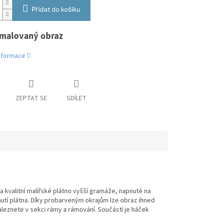
Přidat do košíku
malovaný obraz
informace
ZEPTAT SE
SDÍLET
a kvalitní malířské plátno vyšší gramáže, napnuté na
pnutí plátna. Díky probarveným okrajům lze obraz ihned
eznete v sekci rámy a rámování. Součástí je háček