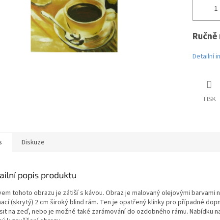
Ručně 
Detailní 
TISK
s
Diskuze
ailní popis produktu
vem tohoto obrazu je zátiší s kávou. Obraz je malovaný olejovými barvami n
ací (skrytý) 2 cm široký blind rám. Ten je opatřený klínky pro případné do
sit na zeď, nebo je možné také zarámování do ozdobného rámu. Nabídku nal