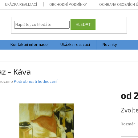
UKÁZKA REALIZACÍ
OBCHODNÍ PODMÍNKY
OCHRANA OSOBNÍCH 
HLEDAT
Kontaktní informace
Ukázka realizací
Novinky
z - Káva
né
noceno
Podrobnosti hodnocení
ní
od
2
u
Měrná
Zvolt
cena:
ek.
Rozměr