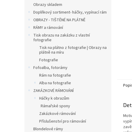
n
Obrazy skladem
e
Doplňkový sortiment- háčky, vypínací rám
l
OBRAZY - TIŠTĚNÉ NA PLÁTNĚ
RÁMY a rámování
Tisk obrazu na zakázku z vlastní
fotografie
Tisk na plátno z fotografie | Obrazy na
plátně na míru
Fotografie
Fofoalba, fotorámy
Rám na fotografie
Alba na fotografie
Popi
ZAKÁZKOVÉ RÁMOVÁNÍ
Háčky k obrazům
Det
Rámařské spony
Zakázkové rámování
Moti
Příslušenství pro rámování
vypín
zavě
Blondelové rámy