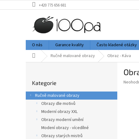
Přejít
+420 775 656 681
na
obsah
O nás
Garance kvality
Často kladené otázky
Domů
Ručně malované obrazy
Obraz - Káva
P
Obra
o
Přeskočit
s
Průměr
Neohod
Kategorie
kategorie
t
hodnoce
r
produkt
Ručně malované obrazy
a
je
Obrazy dle motivů
0,0
n
z
Moderní obrazy XXL
n
5
í
Obrazy moderní umění
hvězdič
p
Modení obrazy - vícedílné
a
Obrazy starých mistrů