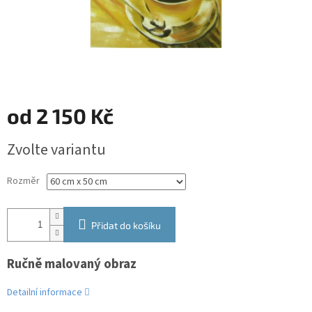
od
2 150 Kč
Měrná
Zvolte variantu
cena:
Rozměr
Přidat do košíku
Ručně malovaný obraz
Detailní informace