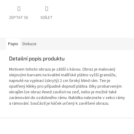
ZEPTAT SE
SDÍLET
Popis
Diskuze
Detailní popis produktu
Motivem tohoto obrazu je zátiší s kávou. Obraz je malovaný
olejovými barvami na kvalitní malířské plátno vyšší gramáže,
napnuté na vypínací (skrytý) 2 cm široký blind rám. Ten je
opatřený klínky pro případné dopnutí plátna. Díky probarveným
okrajům lze obraz ihned zavěsit na zeď, nebo je možné také
zarámování do ozdobného rámu. Nabídku naleznete v sekci rámy
a rámování. Součástí je háček určený k zavěšení obrazu.
Z
á