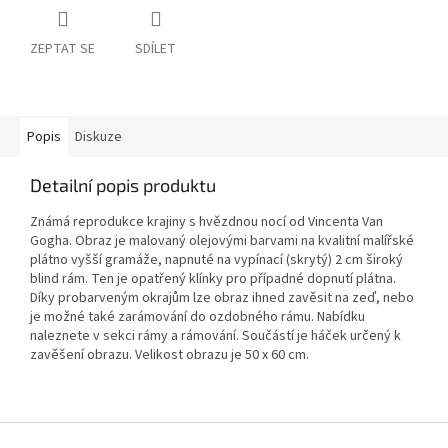
ZEPTAT SE
SDÍLET
Popis
Diskuze
Detailní popis produktu
Známá reprodukce krajiny s hvězdnou nocí od Vincenta Van
Gogha. Obraz je malovaný olejovými barvami na kvalitní malířské
plátno vyšší gramáže, napnuté na vypínací (skrytý) 2 cm široký
blind rám. Ten je opatřený klínky pro případné dopnutí plátna.
Díky probarveným okrajům lze obraz ihned zavěsit na zeď, nebo
je možné také zarámování do ozdobného rámu. Nabídku
naleznete v sekci rámy a rámování. Součástí je háček určený k
zavěšení obrazu. Velikost obrazu je 50 x 60 cm.
Z