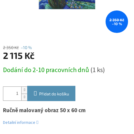
2 350 Kč
–10 %
2 350 Kč
–10 %
2 115 Kč
Měrná
Dodání do 2-10 pracovních dnů
(1 ks)
cena:
Přidat do košíku
Ručně malovaný obraz 50 x 60 cm
Detailní informace