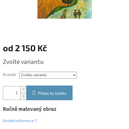
od
2 150 Kč
Měrná
Zvolte variantu
cena:
Rozměr
Přidat do košíku
Ručně malovaný obraz
Detailní informace