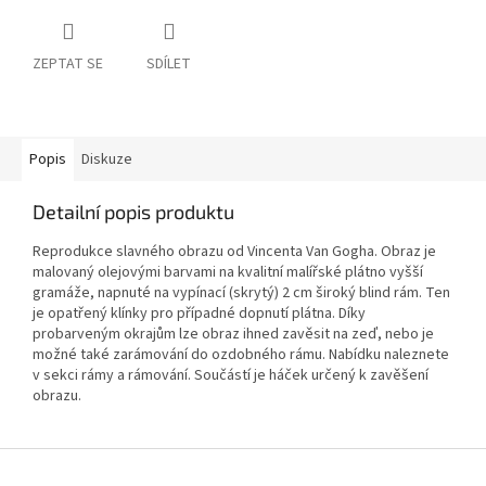
ZEPTAT SE
SDÍLET
Popis
Diskuze
Detailní popis produktu
Reprodukce slavného obrazu od Vincenta Van Gogha. Obraz je
malovaný olejovými barvami na kvalitní malířské plátno vyšší
gramáže, napnuté na vypínací (skrytý) 2 cm široký blind rám. Ten
je opatřený klínky pro případné dopnutí plátna. Díky
probarveným okrajům lze obraz ihned zavěsit na zeď, nebo je
možné také zarámování do ozdobného rámu. Nabídku naleznete
v sekci rámy a rámování. Součástí je háček určený k zavěšení
obrazu.
Z
á