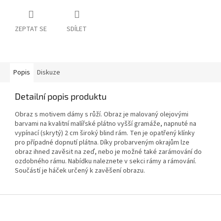
ZEPTAT SE
SDÍLET
Popis
Diskuze
Detailní popis produktu
Obraz s motivem dámy s růží. Obraz je malovaný olejovými
barvami na kvalitní malířské plátno vyšší gramáže, napnuté na
vypínací (skrytý) 2 cm široký blind rám. Ten je opatřený klínky
pro případné dopnutí plátna. Díky probarveným okrajům lze
obraz ihned zavěsit na zeď, nebo je možné také zarámování do
ozdobného rámu. Nabídku naleznete v sekci rámy a rámování.
Součástí je háček určený k zavěšení obrazu.
Z
á