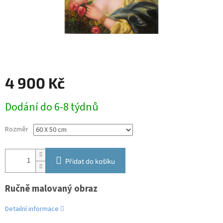
4 900 Kč
Měrná
Dodání do 6-8 týdnů
cena:
Rozměr
Přidat do košíku
Ručně malovaný obraz
Detailní informace