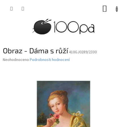
Přejít
NÁKUP
na
obsah
KOŠÍK
Obraz - Dáma s růží
410GJ0289/2330
Průměrné
Neohodnoceno
Podrobnosti hodnocení
hodnocení
produktu
je
0,0
z
5
hvězdiček.