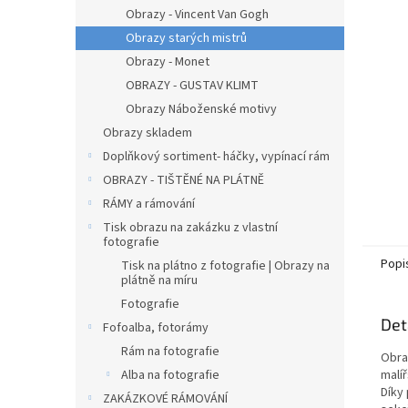
n
Obrazy - Vincent Van Gogh
e
Obrazy starých mistrů
l
Obrazy - Monet
OBRAZY - GUSTAV KLIMT
Obrazy Náboženské motivy
Obrazy skladem
Doplňkový sortiment- háčky, vypínací rám
OBRAZY - TIŠTĚNÉ NA PLÁTNĚ
RÁMY a rámování
Tisk obrazu na zakázku z vlastní
fotografie
Popi
Tisk na plátno z fotografie | Obrazy na
plátně na míru
Fotografie
Det
Fofoalba, fotorámy
Rám na fotografie
Obra
Alba na fotografie
malíř
Díky
ZAKÁZKOVÉ RÁMOVÁNÍ