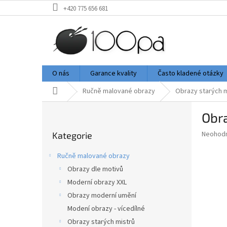
Přejít
+420 775 656 681
na
obsah
O nás
Garance kvality
Často kladené otázky
Domů
Ručně malované obrazy
Obrazy starých m
P
Obr
o
Přeskočit
s
Průměr
Neohod
Kategorie
kategorie
t
hodnoce
r
produkt
Ručně malované obrazy
a
je
Obrazy dle motivů
0,0
n
z
Moderní obrazy XXL
n
5
í
Obrazy moderní umění
hvězdič
p
Modení obrazy - vícedílné
a
Obrazy starých mistrů