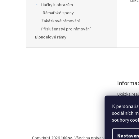
sekc
Háčky k obrazům
Rámařské spony
Zakázkové rámování
Příslušenství pro rámování
Blondelové rámy
Z
á
p
a
t
Informac
í
Ukázka real
Obchodní 
K personaliz
Ochrana os
sociálních m
soubory cook
Nastaven
Copyright 2026
100pa
. Všechna práva vyhrazena.
Upravit 