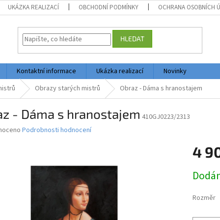
UKÁZKA REALIZACÍ
OBCHODNÍ PODMÍNKY
OCHRANA OSOBNÍCH 
HLEDAT
Kontaktní informace
Ukázka realizací
Novinky
istrů
Obrazy starých mistrů
Obraz - Dáma s hranostajem
az - Dáma s hranostajem
410GJ0223/2313
né
noceno
Podrobnosti hodnocení
ní
4 9
u
Měrná
Dodán
cena:
ek.
Rozměr