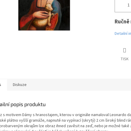
Ručně 
Detailní 
TISK
s
Diskuze
ailní popis produktu
z s motivem Dámy s hranostajem, kterou v originále namaloval Leonardo da V
ské plátno vyšší gramáže, napnuté na vypínací (skrytý) 2 cm široký blind rá
 probarveným okrajům lze obraz ihned zavěsit na zeď, nebo je možné také