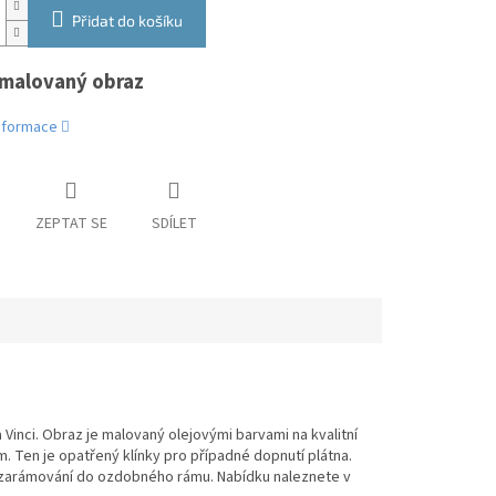
Přidat do košíku
malovaný obraz
informace
ZEPTAT SE
SDÍLET
inci. Obraz je malovaný olejovými barvami na kvalitní
m. Ten je opatřený klínky pro případné dopnutí plátna.
 zarámování do ozdobného rámu. Nabídku naleznete v