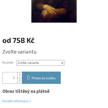
od
758 Kč
Měrná
Zvolte variantu
cena:
Rozměr
Přidat do košíku
Obraz tištěný na plátně
Detailní informace