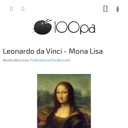
Přejít
NÁKUP
na
obsah
KOŠÍK
Leonardo da Vinci - Mona Lisa
Průměrné
Neohodnoceno
Podrobnosti hodnocení
hodnocení
produktu
je
0,0
z
5
hvězdiček.