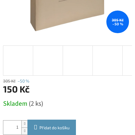
305 Kč
–50 %
305 Kč
–50 %
150 Kč
Měrná
Skladem
(2 ks)
cena:
Přidat do košíku