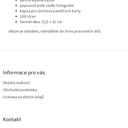
pevná lepená vazba
popisové pole vedle fotografie
kapsa pro úschovu paměťové karty
100 stran
formát alba: 22,5 x 22 cm
Album je skladem, odesíláme do dvou pracovních dnů.
Z
á
p
a
Informace pro vás
t
Ukázka realizací
í
Obchodní podmínky
Ochrana osobních údajů
Kontakt