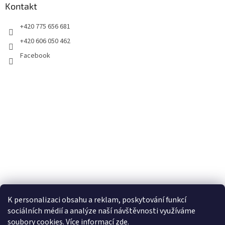
Kontakt
+420 775 656 681
+420 606 050 462
Facebook
K personalizaci obsahu a reklam, poskytování funkcí
sociálních médií a analýze naší návštěvnosti využíváme
soubory cookies. Více informací
zde
.