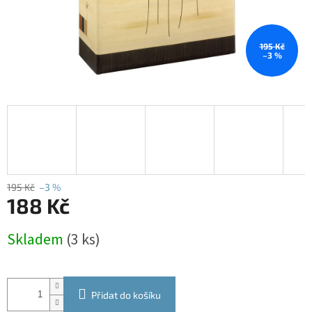
195 Kč
–3 %
195 Kč
–3 %
188 Kč
Měrná
Skladem
(3 ks)
cena:
Přidat do košíku