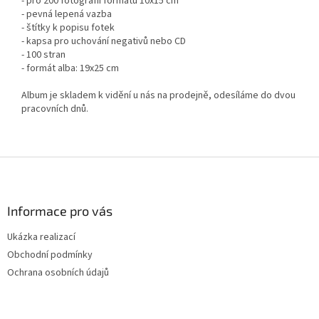
- pro 200 fotografií formátu 10x15 cm
- pevná lepená vazba
- štítky k popisu fotek
- kapsa pro uchování negativů nebo CD
- 100 stran
- formát alba: 19x25 cm
Album je skladem k vidění u nás na prodejně, odesíláme do dvou
pracovních dnů.
Z
á
p
a
Informace pro vás
t
Ukázka realizací
í
Obchodní podmínky
Ochrana osobních údajů