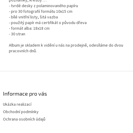
poznámky, kresby …
- tvrdé desky z polaminovaného papíru
- pro 30 fotografií formátu 10x15 cm
- bílé vnitřní listy, šitá vazba
- použitý papír má certifikát o původu dřeva
- formát alba: 18x18 cm
- 30 stran
Album je skladem k vidění u nás na prodejně, odesíláme do dvou
pracovních dnů.
Z
á
p
a
Informace pro vás
t
Ukázka realizací
í
Obchodní podmínky
Ochrana osobních údajů