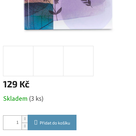
129 Kč
Měrná
Skladem
(3 ks)
cena:
Přidat do košíku