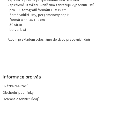
- spirála je přesně přizpůsobena velikosti alba
- spirálové uzavření uvnitř alba zabraňuje vypadnutí listů
- pro 300 fotografií formátu 10 x 15 cm
- černé vnitřní listy, pergamenový papír
- formát alba: 36 x 32 cm
- 50 stran
- barva: kiwi
Album je skladem odesíláme do dvou pracovních dnů
Z
á
p
a
Informace pro vás
t
Ukázka realizací
í
Obchodní podmínky
Ochrana osobních údajů