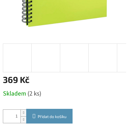
369 Kč
Měrná
Skladem
(2 ks)
cena:
Přidat do košíku