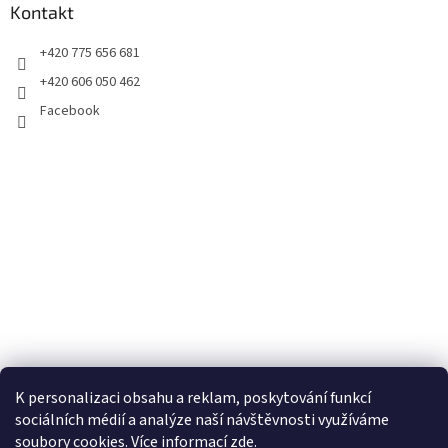
Kontakt
+420 775 656 681
+420 606 050 462
Facebook
K personalizaci obsahu a reklam, poskytování funkcí
sociálních médií a analýze naší návštěvnosti využíváme
soubory cookies. Více informací
zde
.