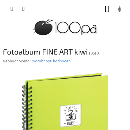
Přejít
NÁKUP
na
obsah
KOŠÍK
Fotoalbum FINE ART kiwi
10610
Průměrné
Neohodnoceno
Podrobnosti hodnocení
hodnocení
produktu
je
0,0
z
5
hvězdiček.