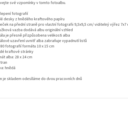
vejte své vzpomínky v tomto fotoalbu.
 lepení fotografií
rdé desky z hnědého kraftového papíru
eček na přední straně pro vlastní fotografii 9,5x9,5 cm/ viditelný výřez 7x7
oužková vazba dodává albu originální vzhled
rála je přesně přizpůsobena velikosti alba
rálové uzavření uvnitř alba zabraňuje vypadnutí listů
 80 fotografií formátu 10 x 15 cm
ědé kraftové stránky
mát alba: 28 x 24 cm
stran
va: hnědá
m je skladem odesíláme do dvou pracovních dnů