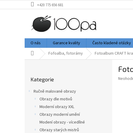
Přejít
+420 775 656 681
na
obsah
O nás
Garance kvality
Často kladené otázky
Domů
Fofoalba, fotorámy
Fotoalbum CRAFT kra
P
Fot
o
Přeskočit
s
Průměr
Neohod
Kategorie
kategorie
t
hodnoce
r
produkt
Ručně malované obrazy
a
je
Obrazy dle motivů
0,0
n
z
Moderní obrazy XXL
n
5
í
Obrazy moderní umění
hvězdič
p
Modení obrazy - vícedílné
a
Obrazy starých mistrů