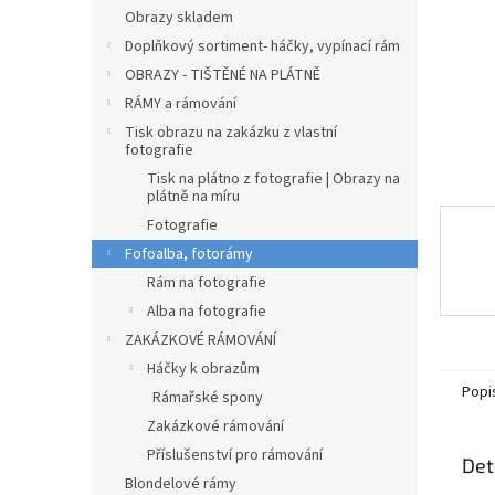
n
Obrazy skladem
e
Doplňkový sortiment- háčky, vypínací rám
l
OBRAZY - TIŠTĚNÉ NA PLÁTNĚ
RÁMY a rámování
Tisk obrazu na zakázku z vlastní
fotografie
Tisk na plátno z fotografie | Obrazy na
plátně na míru
Fotografie
Fofoalba, fotorámy
Rám na fotografie
Alba na fotografie
ZAKÁZKOVÉ RÁMOVÁNÍ
Háčky k obrazům
Popi
Rámařské spony
Zakázkové rámování
Příslušenství pro rámování
Det
Blondelové rámy