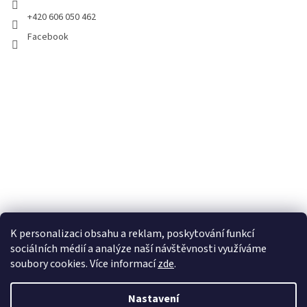
+420 606 050 462
Facebook
K personalizaci obsahu a reklam, poskytování funkcí
sociálních médií a analýze naší návštěvnosti využíváme
soubory cookies. Více informací
zde
.
Vytvořil Shoptet
Nastavení