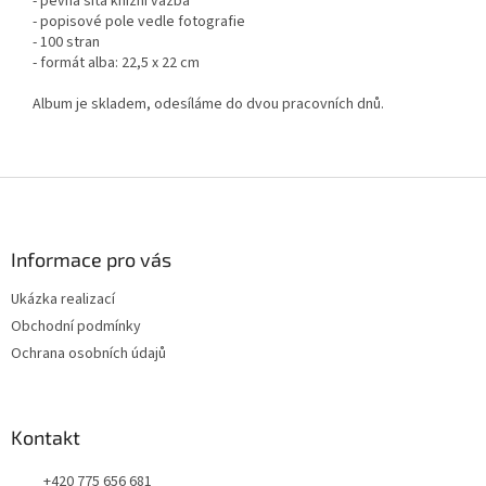
- pevná šitá knižní vazba
- popisové pole vedle fotografie
- 100 stran
- formát alba: 22,5 x 22 cm
Album je skladem, odesíláme do dvou pracovních dnů.
Z
á
p
a
Informace pro vás
t
Ukázka realizací
í
Obchodní podmínky
Ochrana osobních údajů
Kontakt
+420 775 656 681