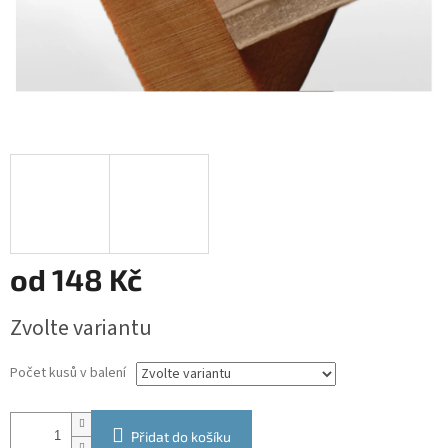
od
148 Kč
Měrná
Zvolte variantu
cena:
Počet kusů v balení
Přidat do košíku