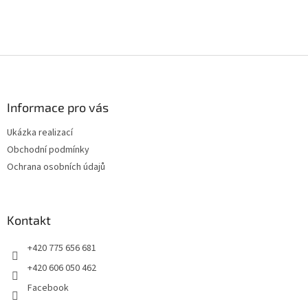
Z
á
p
a
Informace pro vás
t
Ukázka realizací
í
Obchodní podmínky
Ochrana osobních údajů
Kontakt
+420 775 656 681
+420 606 050 462
Facebook