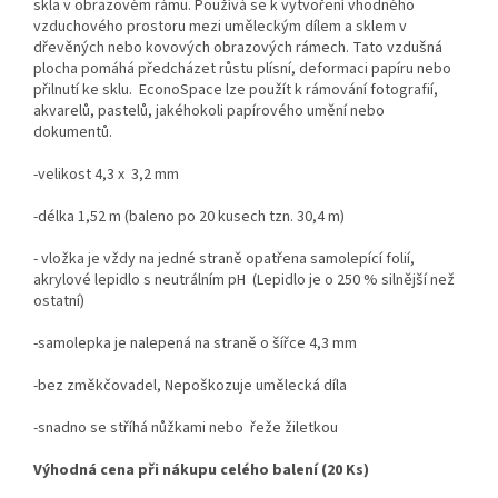
skla v obrazovém rámu. Používá se k vytvoření vhodného
vzduchového prostoru mezi uměleckým dílem a sklem v
dřevěných nebo kovových obrazových rámech.
Tato vzdušná
plocha pomáhá předcházet růstu plísní, deformaci papíru nebo
přilnutí ke sklu. EconoSpace lze použít k rámování fotografií,
akvarelů, pastelů, jakéhokoli papírového umění nebo
dokumentů.
-velikost 4,3 x 3,2 mm
-délka 1,52 m (baleno po 20 kusech tzn. 30,4 m)
- vložka je vždy na jedné straně opatřena samolepící folií,
akrylové lepidlo s neutrálním pH (Lepidlo je o 250 % silnější než
ostatní)
-samolepka je nalepená na straně o šířce 4,3 mm
-bez změkčovadel, Nepoškozuje umělecká díla
-snadno se stříhá nůžkami nebo řeže žiletkou
Výhodná cena při nákupu celého balení (20 Ks)