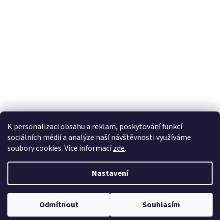
K personalizaci obsahu a reklam, poskytování funkcí
sociálních médií a analýze naší návštěvnosti využíváme
soubory cookies. Více informací
zde
.
Vytvořil Shoptet
Nastavení
Copyright 2026
100pa
. Všechna práva vyhrazena.
Upravit nastavení
Odmítnout
Souhlasím
cookies