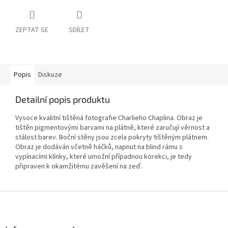
ZEPTAT SE
SDÍLET
Popis
Diskuze
Detailní popis produktu
Vysoce kvalitní tištěná fotografie Charlieho Chaplina. Obraz je
tištěn pigmentovými barvami na plátně, které zaručují věrnost a
stálost barev. Boční stěny jsou zcela pokryty tištěným plátnem.
Obraz je dodáván včetně háčků, napnut na blind rámu s
vypínacími klínky, které umožní případnou korekci, je tedy
připraven k okamžitému zavěšení na zeď.
Z
á
p