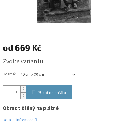
od
669 Kč
Měrná
Zvolte variantu
cena:
Rozměr
Přidat do košíku
Obraz tištěný na plátně
Detailní informace