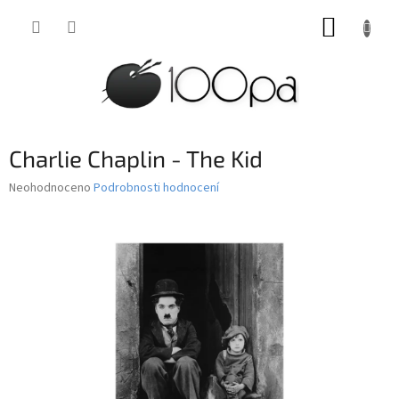
Přejít
NÁKUP
na
obsah
KOŠÍK
Charlie Chaplin - The Kid
Průměrné
Neohodnoceno
Podrobnosti hodnocení
hodnocení
produktu
je
0,0
z
5
hvězdiček.