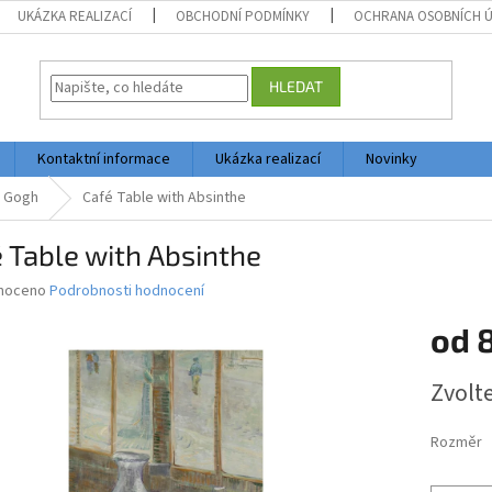
UKÁZKA REALIZACÍ
OBCHODNÍ PODMÍNKY
OCHRANA OSOBNÍCH 
HLEDAT
Kontaktní informace
Ukázka realizací
Novinky
n Gogh
Café Table with Absinthe
 Table with Absinthe
né
noceno
Podrobnosti hodnocení
ní
od
u
Měrná
Zvolt
cena:
ek.
Rozměr