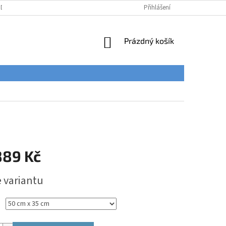
ÚDAJŮ
Přihlášení
NÁKUPNÍ
Prázdný košík
KOŠÍK
889 Kč
e variantu