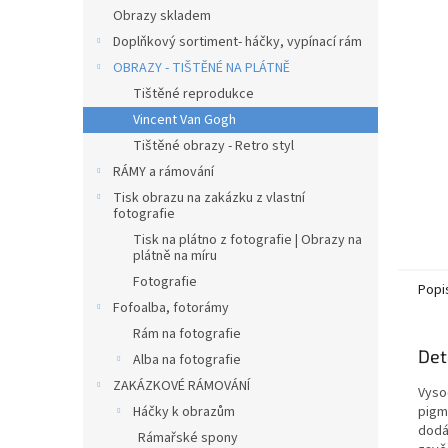
n
Obrazy skladem
e
Doplňkový sortiment- háčky, vypínací rám
l
OBRAZY - TIŠTĚNÉ NA PLÁTNĚ
Tištěné reprodukce
Vincent Van Gogh
Tištěné obrazy - Retro styl
RÁMY a rámování
Tisk obrazu na zakázku z vlastní
fotografie
Tisk na plátno z fotografie | Obrazy na
plátně na míru
Fotografie
Popi
Fofoalba, fotorámy
Rám na fotografie
Det
Alba na fotografie
ZAKÁZKOVÉ RÁMOVÁNÍ
Vyso
Háčky k obrazům
pigm
dodá
Rámařské spony