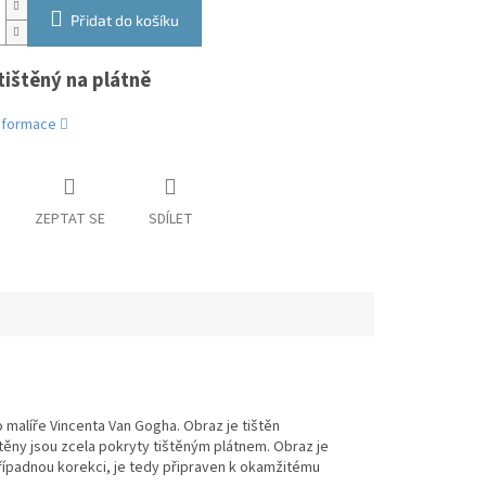
Přidat do košíku
tištěný na plátně
informace
ZEPTAT SE
SDÍLET
 malíře Vincenta Van Gogha. Obraz je tištěn
stěny jsou zcela pokryty tištěným plátnem. Obraz je
případnou korekci, je tedy připraven k okamžitému