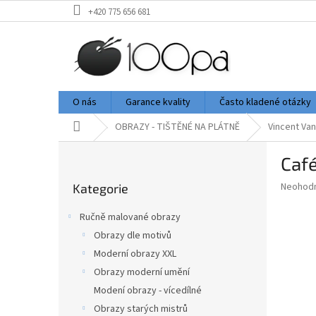
Přejít
+420 775 656 681
na
obsah
O nás
Garance kvality
Často kladené otázky
Domů
OBRAZY - TIŠTĚNÉ NA PLÁTNĚ
Vincent Va
P
Café
o
Přeskočit
s
Průměr
Neohod
Kategorie
kategorie
t
hodnoce
r
produkt
Ručně malované obrazy
a
je
Obrazy dle motivů
0,0
n
z
Moderní obrazy XXL
n
5
í
Obrazy moderní umění
hvězdič
p
Modení obrazy - vícedílné
a
Obrazy starých mistrů