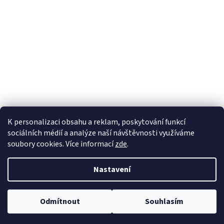
K personalizaci obsahu a reklam, poskytování funkcí
sociálních médií a analýze naší návštěvnosti využíváme
soubory cookies. Více informací
zde
.
Vytvořil Shoptet
Nastavení
Copyright 2026
100pa
. Všechna práva vyhrazena.
Upravit nastavení
Odmítnout
Souhlasím
cookies