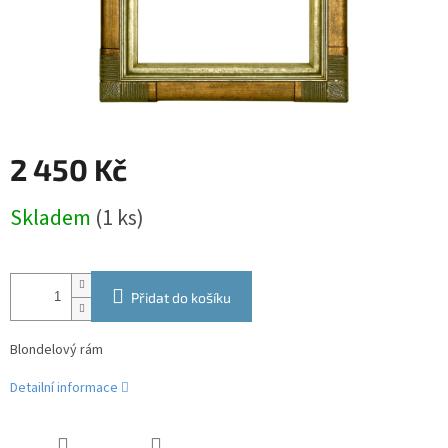
2 450 Kč
Měrná
Skladem
(1 ks)
cena:
Přidat do košíku
Blondelový rám
Detailní informace