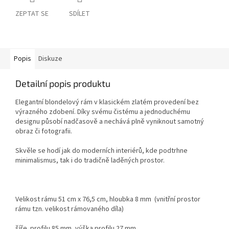
ZEPTAT SE
SDÍLET
Popis
Diskuze
Detailní popis produktu
Elegantní blondelový rám v klasickém zlatém provedení bez
výrazného zdobení. Díky svému čistému a jednoduchému
designu působí nadčasově a nechává plně vyniknout samotný
obraz či fotografii.
Skvěle se hodí jak do moderních interiérů, kde podtrhne
minimalismus, tak i do tradičně laděných prostor.
Velikost rámu 51 cm x 76,5 cm, hloubka 8 mm (vnitřní prostor
rámu tzn. velikost rámovaného díla)
šíře profilu 85 mm, výška profilu 27 mm