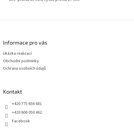
Z
á
p
a
Informace pro vás
t
Ukázka realizací
í
Obchodní podmínky
Ochrana osobních údajů
Kontakt
+420 775 656 681
+420 606 050 462
Facebook